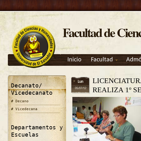
Facultad de Cien
Inicio
Facultad
Admó
LICENCIATUR
Lun
Decanato/
REALIZA 1º 
05/07/12
Vicedecanato
Decano
Vicedecana
Departamentos y
Escuelas