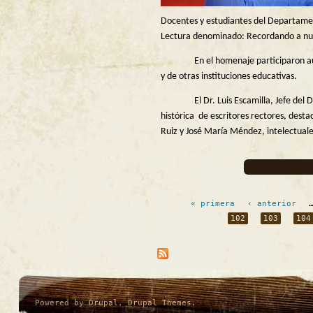
Docentes y estudiantes del Departament
Lectura denominado: Recordando a nues
En el homenaje participaron autor
y de otras instituciones educativas.
El Dr. Luis Escamilla, Jefe del Dep
histórica de escritores rectores, des
Ruiz y José María Méndez, intelectuale
Páginas
« primera
‹ anterior
102
103
104
Powered by
Drupal
,
Drupal Themes
.